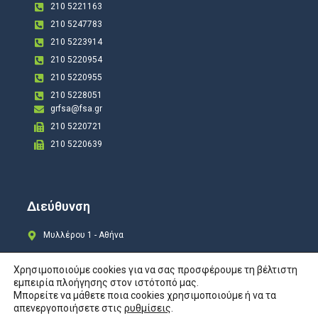
210 5221163
210 5247783
210 5223914
210 5220954
210 5220955
210 5228051
grfsa@fsa.gr
210 5220721
210 5220639
Διεύθυνση
Μυλλέρου 1 - Αθήνα
Χρησιμοποιούμε cookies για να σας προσφέρουμε τη βέλτιστη
εμπειρία πλοήγησης στον ιστότοπό μας.
Μπορείτε να μάθετε ποια cookies χρησιμοποιούμε ή να τα
Copyright © 2024 All rights Reserved. Design by
COSMOTE New Site4U
απενεργοποιήσετε στις
ρυθμίσεις
.