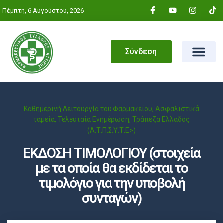
Πέμπτη, 6 Αυγούστου, 2026
Σύνδεση
Καθημερινή Λειτουργία του Φαρμακείου
,
Ασφαλιστικά
ταμεία
,
Τελευταία Ενημέρωση
,
Τράπεζα Ελλάδος
(Α.Τ.Π.Σ.Υ.Τ.Ε>)
ΕΚΔΟΣΗ ΤΙΜΟΛΟΓΙΟΥ (στοιχεία
με τα οποία θα εκδίδεται το
τιμολόγιο για την υποβολή
συνταγών)