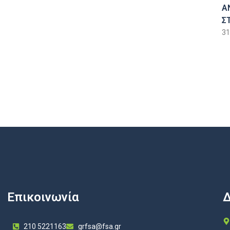
Α
Σ
31
Επικοινωνία
Δ
210 5221163
grfsa@fsa.gr