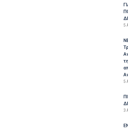
Γ
Π
Δ
5 
Ν
Τ
Α
τ
α
Α
5 
Π
Δ
3 
Ε