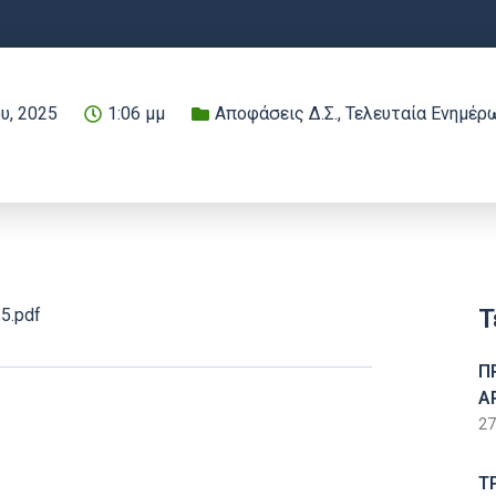
ου, 2025
1:06 μμ
Αποφάσεις Δ.Σ.
,
Τελευταία Ενημέρ
Τ
5.pdf
Π
Α
27
Τ