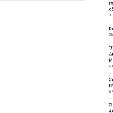
(
ο
31
D
26
“
Δ
Μ.
6 
Σ
Π
6 
Σ
Α