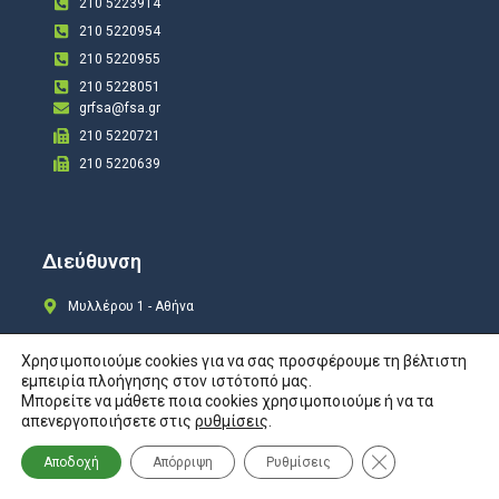
210 5223914
210 5220954
210 5220955
210 5228051
grfsa@fsa.gr
210 5220721
210 5220639
Διεύθυνση
Μυλλέρου 1 - Αθήνα
Χρησιμοποιούμε cookies για να σας προσφέρουμε τη βέλτιστη
εμπειρία πλοήγησης στον ιστότοπό μας.
Μπορείτε να μάθετε ποια cookies χρησιμοποιούμε ή να τα
Copyright © 2024 All rights Reserved. Design by
COSMOTE New Site4U
απενεργοποιήσετε στις
ρυθμίσεις
.
Προστασία Προσωπικών Δεδομένων
Κλείσιμο του Co
Αποδοχή
Απόρριψη
Ρυθμίσεις