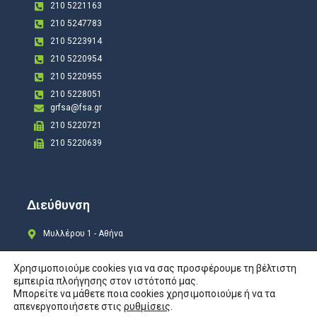
210 5221163
210 5247783
210 5223914
210 5220954
210 5220955
210 5228051
grfsa@fsa.gr
210 5220721
210 5220639
Διεύθυνση
Μυλλέρου 1 - Αθήνα
Χρησιμοποιούμε cookies για να σας προσφέρουμε τη βέλτιστη
εμπειρία πλοήγησης στον ιστότοπό μας.
Μπορείτε να μάθετε ποια cookies χρησιμοποιούμε ή να τα
Copyright © 2024 All rights Reserved. Design by
COSMOTE New Site4U
απενεργοποιήσετε στις
ρυθμίσεις
.