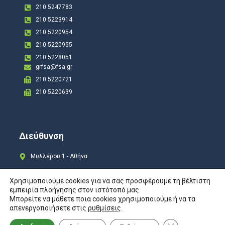
210 5247783
210 5223914
210 5220954
210 5220955
210 5228051
grfsa@fsa.gr
210 5220721
210 5220639
Διεύθυνση
Μυλλέρου 1 - Αθήνα
Χρησιμοποιούμε cookies για να σας προσφέρουμε τη βέλτιστη
εμπειρία πλοήγησης στον ιστότοπό μας.
Μπορείτε να μάθετε ποια cookies χρησιμοποιούμε ή να τα
Copyright © 2024 All rights Reserved. Design by
COSMOTE New Site4U
απενεργοποιήσετε στις
ρυθμίσεις
.
Προστασία Προσωπικών Δεδομένων
Κλείσιμο του Co