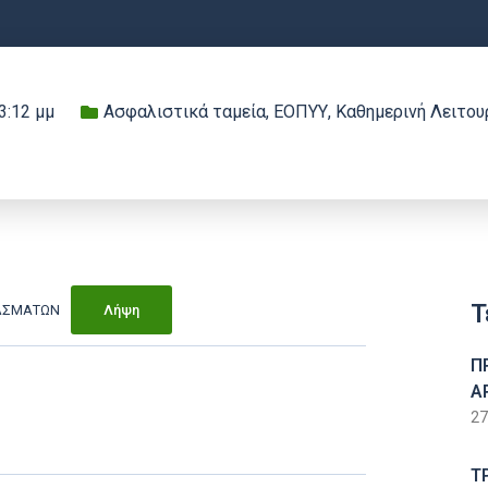
3:12 μμ
Ασφαλιστικά ταμεία
,
ΕΟΠΥΥ
,
Καθημερινή Λειτου
Τ
ΥΑΣΜΑΤΩΝ
Λήψη
Π
Α
27
Τ