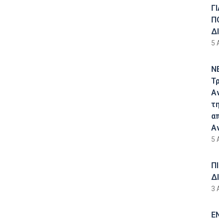
Γ
Π
Δ
5 
Ν
Τ
Α
τ
α
Α
5 
Π
Δ
3 
Ε