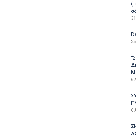
(
ο
31
D
26
“
Δ
Μ.
6 
Σ
Π
6 
Σ
Α