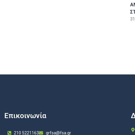
Α
Σ
31
Επικοινωνία
Δ
210 5221163
grfsa@fsa.gr