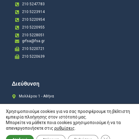
210 5247783
210 5223914
210 5220954
210 5220955
210 5228051
grfsa@fsa.gr
210 5220721
210 5220639
Διεύθυνση
Μυλλέρου 1 - Αθήνα
Χρησιμοποιούμε cookies για να σας προσφέρουμε τη βέλτιστη
εμπειρία πλοήγησης στον ιστότοπό μας.
Μπορείτε να μάθετε ποια cookies χρησιμοποιούμε ή να τα
Copyright © 2024 All rights Reserved. Design by
COSMOTE New Site4U
απενεργοποιήσετε στις
ρυθμίσεις
.
Προστασία Προσωπικών Δεδομένων
Κλείσιμο του Co