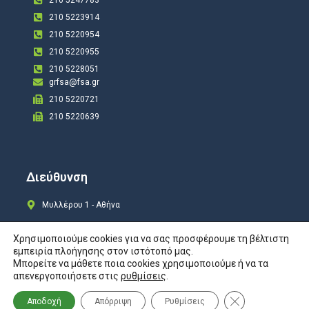
210 5223914
210 5220954
210 5220955
210 5228051
grfsa@fsa.gr
210 5220721
210 5220639
Διεύθυνση
Μυλλέρου 1 - Αθήνα
Χρησιμοποιούμε cookies για να σας προσφέρουμε τη βέλτιστη
εμπειρία πλοήγησης στον ιστότοπό μας.
Μπορείτε να μάθετε ποια cookies χρησιμοποιούμε ή να τα
Copyright © 2024 All rights Reserved. Design by
COSMOTE New Site4U
απενεργοποιήσετε στις
ρυθμίσεις
.
Προστασία Προσωπικών Δεδομένων
Κλείσιμο του Co
Αποδοχή
Απόρριψη
Ρυθμίσεις