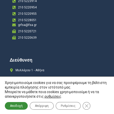
210 5223914
210 5220954
210 5220955
210 5228051
grfsa@fsa.gr
210 5220721
210 5220639
Διεύθυνση
Μυλλέρου 1 - Αθήνα
Χρησιμοποιούμε cookies για να σας προσφέρουμε τη βέλτιστη
εμπειρία πλοήγησης στον ιστότοπό μας.
Μπορείτε να μάθετε ποια cookies χρησιμοποιούμε ή να τα
Copyright © 2024 All rights Reserved. Design by
COSMOTE New Site4U
απενεργοποιήσετε στις
ρυθμίσεις
.
Προστασία Προσωπικών Δεδομένων
Κλείσιμο του Co
Αποδοχή
Απόρριψη
Ρυθμίσεις