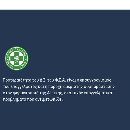
Προτεραιότητα του Δ.Σ. του Φ.Σ.Α. είναι ο εκσυγχρονισμός
του επαγγέλματος και η παροχή αμέριστης συμπαράστασης
στον φαρμακοποιό της Αττικής, στα τυχόν επαγγελματικά
προβλήματα που αντιμετωπίζει.