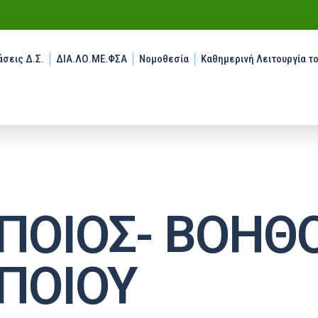
σεις Δ.Σ.
ΔΙΑ.ΛΟ.ΜΕ.ΦΣΑ
Νομοθεσία
Καθημερινή Λειτουργία τ
ΟΙΟΣ- ΒΟΗΘ
ΠΟΙΟΥ